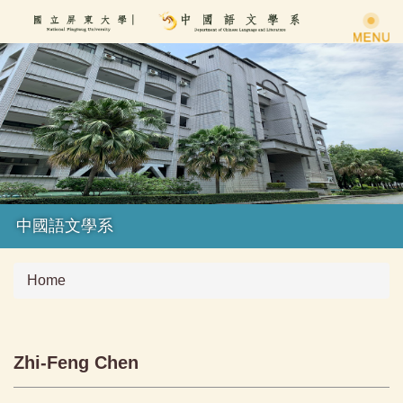
Jump
to
the
main
content
block
中國語文學系
Home
Zhi-Feng Chen