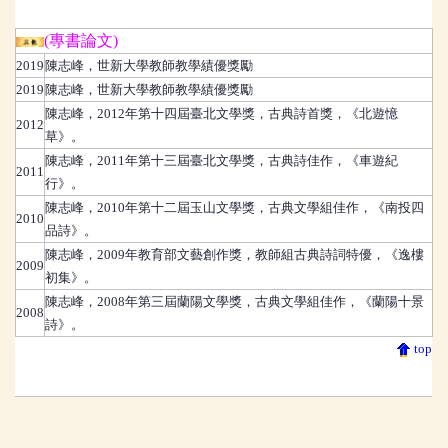
(專書論文)
其他
2019
陳志峰
，
世新大學教師教學績優獎勵
2019
陳志峰
，
世新大學教師教學績優獎勵
陳志峰
，
2012年第十四屆臺北文學獎，古典詩首獎，《北遊憶
2012
草》。
陳志峰
，
2011年第十三屆臺北文學獎，古典詩佳作，《車遊紀
2011
行》。
陳志峰
，
2010年第十二屆玉山文學獎，古典文學組佳作，《南投四
2010
品詩》。
陳志峰
，
2009年教育部文藝創作獎，教師組古典詩詞特優，《逸樓
2009
初集》。
陳志峰
，
2008年第三屆蘭陽文學獎，古典文學組佳作，《蘭陽十景
2008
詩》。
top