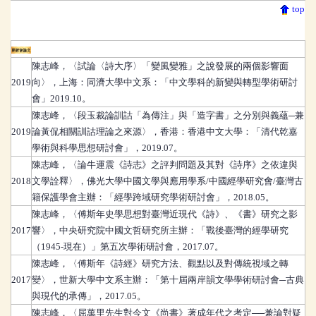
top
研討會論文
陳志峰
，
〈試論〈詩大序〉「變風變雅」之說發展的兩個影響面
2019
向〉，上海：同濟大學中文系：「中文學科的新變與轉型學術研討
會」2019.10。
陳志峰
，
〈段玉裁論訓詁「為傳注」與「造字書」之分別與義蘊─兼
2019
論黃侃相關訓詁理論之來源〉，香港：香港中文大學：「清代乾嘉
學術與科學思想研討會」，2019.07。
陳志峰
，
〈論牛運震《詩志》之評判問題及其對《詩序》之依違與
2018
文學詮釋〉，佛光大學中國文學與應用學系/中國經學研究會/臺灣古
籍保護學會主辦：「經學跨域研究學術研討會」，2018.05。
陳志峰
，
〈傅斯年史學思想對臺灣近現代《詩》、《書》研究之影
2017
響〉，中央研究院中國文哲研究所主辦：「戰後臺灣的經學研究
（1945-現在）」第五次學術研討會，2017.07。
陳志峰
，
〈傅斯年《詩經》研究方法、觀點以及對傳統視域之轉
2017
變〉，世新大學中文系主辦：「第十屆兩岸韻文學學術研討會─古典
與現代的承傳」，2017.05。
陳志峰
，
〈屈萬里先生對今文《尚書》著成年代之考定──兼論對疑