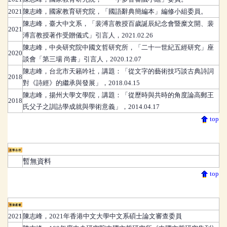
2021
陳志峰
，
國家教育研究院，「國語辭典簡編本」編修小組委員。
陳志峰
，
臺大中文系，「裴溥言教授百歲誕辰紀念會暨糜文開、裴
2021
溥言教授著作受贈儀式」引言人，2021.02.26
陳志峰
，
中央研究院中國文哲研究所，「二十一世紀五經研究」座
2020
談會「第三場 尚書」引言人，2020.12.07
陳志峰
，
台北市天籟吟社，講題：「從文字的藝術技巧談古典詩詞
2018
對《詩經》的繼承與發展」，2018.04.15
陳志峰
，
揚州大學文學院，講題：「從歷時與共時的角度論高郵王
2018
氏父子之訓詁學成就與學術意義」，2014.04.17
top
產學合作
暫無資料
top
專業編審
2021
陳志峰
，
2021年香港中文大學中文系碩士論文審查委員