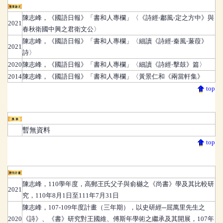
報章論文
陳志峰
，
《國語日報》「書和人專欄」〈《詩經‧鄘風‧定之方中》與
2021
春秋衛國中興之君衛文公〉
陳志峰
，
《國語日報》「書和人專欄」〈細讀《詩經‧秦風‧蒹葭》
2021
詩〉
2020
陳志峰
，
《國語日報》「書和人專欄」〈細讀《詩經‧擊鼓》篇〉
2014
陳志峰
，
《國語日報》「書和人專欄」〈黃景仁和《兩當軒集》
top
展演
暫無資料
top
研究計畫獎補助
陳志峰
，
110學年度，高郵王氏父子與俞樾之《尚書》學及其比較研
2021
究，110年8月1日至111年7月31日
陳志峰
，
107-109年度計畫（三年期），以史研經─屈萬里先生之
2020
《詩》、《書》研究對王國維、傅斯年學術之繼承及其開展，107年