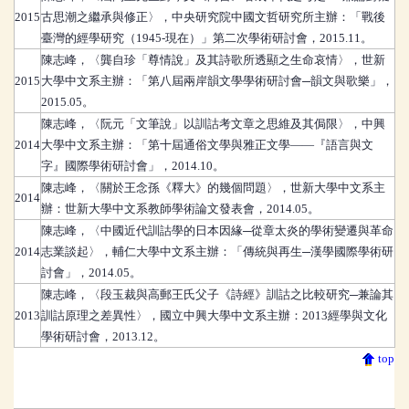
2015
古思潮之繼承與修正〉，中央研究院中國文哲研究所主辦：「戰後
臺灣的經學研究（1945-現在）」第二次學術研討會，2015.11。
陳志峰
，
〈龔自珍「尊情說」及其詩歌所透顯之生命哀情〉，世新
2015
大學中文系主辦：「第八屆兩岸韻文學學術研討會─韻文與歌樂」，
2015.05。
陳志峰
，
〈阮元「文筆說」以訓詁考文章之思維及其侷限〉，中興
2014
大學中文系主辦：「第十屆通俗文學與雅正文學――『語言與文
字』國際學術研討會」，2014.10。
陳志峰
，
〈關於王念孫《釋大》的幾個問題〉，世新大學中文系主
2014
辦：世新大學中文系教師學術論文發表會，2014.05。
陳志峰
，
〈中國近代訓詁學的日本因緣─從章太炎的學術變遷與革命
2014
志業談起〉，輔仁大學中文系主辦：「傳統與再生─漢學國際學術研
討會」，2014.05。
陳志峰
，
〈段玉裁與高郵王氏父子《詩經》訓詁之比較研究─兼論其
2013
訓詁原理之差異性〉，國立中興大學中文系主辦：2013經學與文化
學術研討會，2013.12。
top