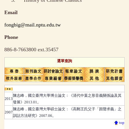
Email
fongbig@mail.nptu.edu.tw
Phone
886-8-7663800 ext.35457
選單查詢
專書
陳志峰
，
國立臺灣大學博士論文：《清代中葉之形音義關係論及其
2013
發展》2013.01。
陳志峰
，
國立臺灣大學碩士論文：《高郵王氏父子「因聲求義」之
2007
訓詁方法研究》2007.06。
top