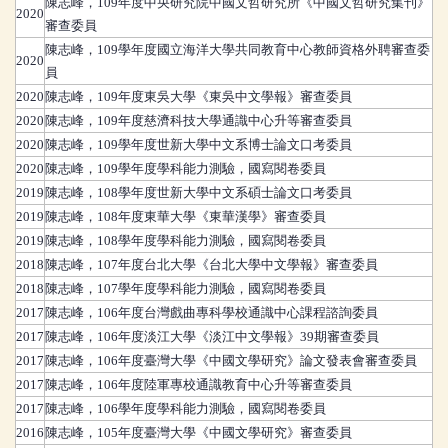
陳志峰
，
109年度中央研究院中國文哲研究所《中國文哲研究集刊》
2020
審查委員
陳志峰
，
109學年度國立海洋大學共同教育中心教師資格外聘審查委
2020
員
2020
陳志峰
，
109年度東吳大學《東吳中文學報》審查委員
2020
陳志峰
，
109年度慈濟科技大學通識中心升等審查委員
2020
陳志峰
，
109學年度世新大學中文系博士論文口考委員
2020
陳志峰
，
109學年度學科能力測驗，國寫閱卷委員
2019
陳志峰
，
108學年度世新大學中文系碩士論文口考委員
2019
陳志峰
，
108年度東華大學《東華漢學》審查委員
2019
陳志峰
，
108學年度學科能力測驗，國寫閱卷委員
2018
陳志峰
，
107年度台北大學《台北大學中文學報》審查委員
2018
陳志峰
，
107學年度學科能力測驗，國寫閱卷委員
2017
陳志峰
，
106年度台灣戲曲專科學校通識中心課程諮詢委員
2017
陳志峰
，
106年度淡江大學《淡江中文學報》39期審查委員
2017
陳志峰
，
106年度臺灣大學《中國文學研究》論文發表會審查委員
2017
陳志峰
，
106年度陸軍專校通識教育中心升等審查委員
2017
陳志峰
，
106學年度學科能力測驗，國寫閱卷委員
2016
陳志峰
，
105年度臺灣大學《中國文學研究》審查委員