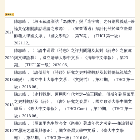
期刊論文
陳志峰
，
〈段玉裁論訓詁「為傳注」與「造字書」之分別與義蘊─兼
論黃侃相關訓詁理論之來源〉，（審查通過）預計刊登於國立臺灣
2021
師範大學國文系，《國文學報》，第70期。（THCI 第一級）
2021.12。
陳志峰
，
〈〈論牛運震《詩志》之評判問題及其對《詩序》之依違
2020
與文學詮釋〉，國立清華大學中文系：《清華中文學報》，第23
期。（THCI 第一級）2020.06。
陳志峰
，
〈論傅斯年《詩經》研究之史料學觀點及其對傳統視域之
2018
轉變〉，國立中山大學中文系：《文與哲》，第32期。（THCI 第一
級）2018.06。
陳志峰
，
〈史料甄別、運用與年代考定─論王國維、傅斯年到屈萬里
之史料觀點及《詩》、《書》研究之發展〉，國立政治大學中國文
2018
學系：《政大中文學報》。（THCI Core），第29期。（THCI 第一
級）2018.06。
陳志峰
，
〈屈萬里先生對今文《尚書》著成年代之考定──兼論對疑
2016
古思潮之繼承與修正〉，國立臺灣大學中文系：《臺大中文學
報》，第53期。（THCI 第一級）2016.06。