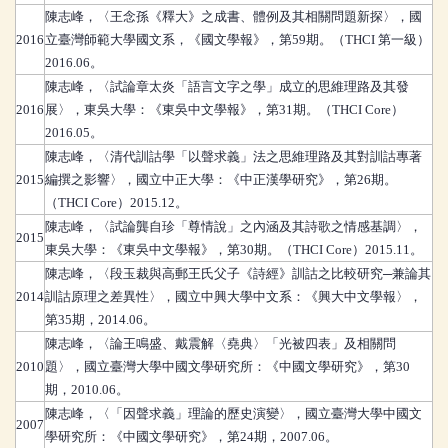
陳志峰
，
〈王念孫《釋大》之成書、體例及其相關問題新探〉，國
2016
立臺灣師範大學國文系，《國文學報》，第59期。（THCI 第一級）
2016.06。
陳志峰
，
〈試論章太炎「語言文字之學」成立的思維理路及其發
2016
展〉，東吳大學：《東吳中文學報》，第31期。（THCI Core）
2016.05。
陳志峰
，
〈清代訓詁學「以聲求義」法之思維理路及其對訓詁專著
2015
編撰之影響〉，國立中正大學：《中正漢學研究》，第26期。
（THCI Core）2015.12。
陳志峰
，
〈試論龔自珍「尊情說」之內涵及其詩歌之情感基調〉，
2015
東吳大學：《東吳中文學報》，第30期。（THCI Core）2015.11。
陳志峰
，
〈段玉裁與高郵王氏父子《詩經》訓詁之比較研究─兼論其
2014
訓詁原理之差異性〉，國立中興大學中文系：《興大中文學報〉，
第35期，2014.06。
陳志峰
，
〈論王鳴盛、戴震解〈堯典〉「光被四表」及相關問
2010
題〉，國立臺灣大學中國文學研究所：《中國文學研究》，第30
期，2010.06。
陳志峰
，
〈「因聲求義」理論的歷史演變〉，國立臺灣大學中國文
2007
學研究所：《中國文學研究》，第24期，2007.06。