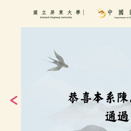
跳
到
主
要
內
容
區