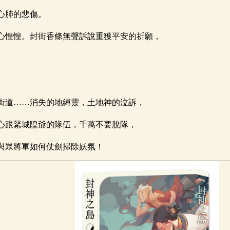
心肺的悲傷。
心惶惶。封街香條無聲訴說重獲平安的祈願，
街道……消失的地縛靈，土地神的泣訴，
心跟緊城隍爺的隊伍，千萬不要脫隊，
與眾將軍如何仗劍掃除妖氛！