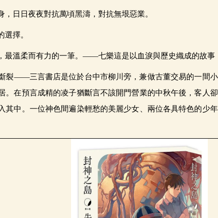
身，日日夜夜對抗萬頃黑濤，對抗無垠惡業。
的選擇。
，最溫柔而有力的一筆。——七樂這是以血淚與歷史織成的故事
斷裂——三言書店是位於台中市柳川旁，兼做古董交易的一間小
居。在預言成精的凌子猶斷言不該開門營業的中秋午後，客人卻
入其中。一位神色間遍染輕愁的美麗少女、兩位各具特色的少年