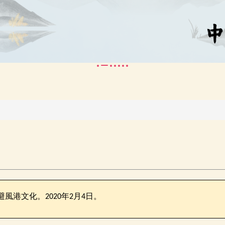
避風港文化。
年
月
日。
2020
2
4