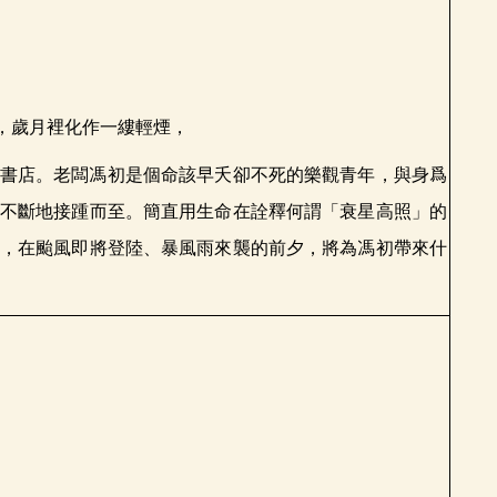
，歲月裡化作一縷輕煙，
書店。老闆馮初是個命該早夭卻不死的樂觀青年，與身爲
不斷地接踵而至。簡直用生命在詮釋何謂「衰星高照」的
，在颱風即將登陸、暴風雨來襲的前夕，將為馮初帶來什