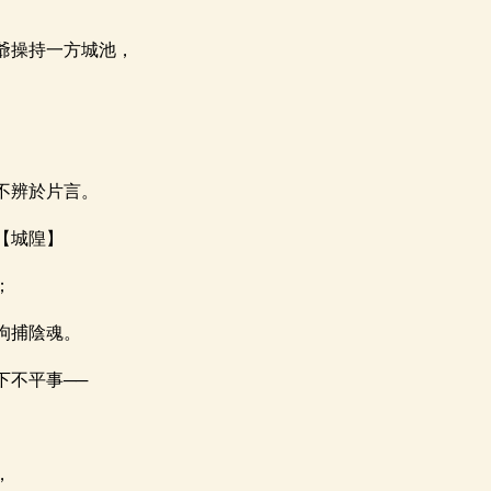
爺操持一方城池，
不辨於片言。
【城隍】
；
拘捕陰魂。
下不平事──
。
，