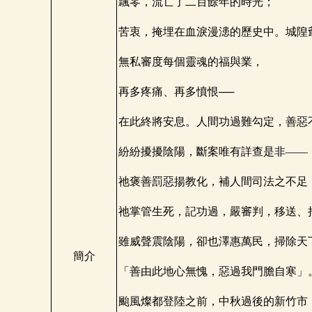
飄零，流亡了二百餘年的時光；
苦衷，掩埋在血淚漫漶的歷史中。城隍
無私審度每個靈魂的福與業，
再多疼痛、再多憤恨──
在此終將安息。人間功過難勾定，善惡
紛紛擾擾陰陽，斷案唯有詳查是非——
祂褒善罰惡揚教化，補人間司法之不足
祂掌管生死，記功過，嚴審判，移送、
雖威聲震陰陽，卻也澤惠萬民，掃除天
簡介
「善由此地心無愧，惡過我門膽自寒」
颱風燦都登陸之前，中秋過後的新竹市