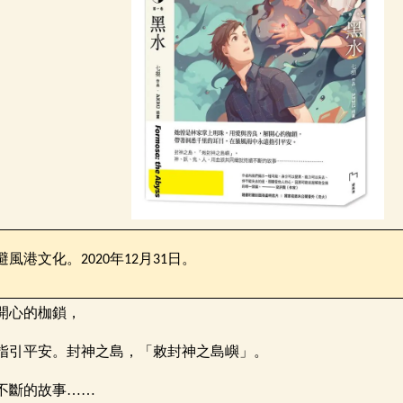
避風港文化。
年
月
日。
2020
12
31
開心的枷鎖，
指引平安。封神之島，「敕封神之島嶼」。
不斷的故事……