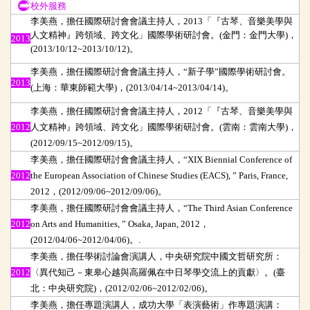
校外服務
校外服務
李美燕，擔任國際研討會會議主持人，
2013
「『古琴、音樂美學與
人文精神』跨領域、跨文化」國際學術研討會。
(
金門：金門大學
)
，
2013
(2013/10/12~2013/10/12)
。
李美燕，擔任國際研討會會議主持人，
“
新子學
”
國際學術研討會。
2013
(
上海：華東師範大學
)
，
(2013/04/14~2013/04/14)
。
李美燕，擔任國際研討會會議主持人，2012「『古琴、音樂美學與
2012
人文精神』跨領域、跨文化」國際學術研討會。(雲南：雲南大學)，
(2012/09/15~2012/09/15)。
李美燕，擔任國際研討會會議主持人，“XIX Biennial Conference of
2012
the European Association of Chinese Studies (EACS), ” Paris, France,
2012，(2012/09/06~2012/09/06)。
李美燕，擔任國際研討會會議主持人，“The Third Asian Conference
2012
on Arts and Humanities, ” Osaka, Japan, 2012，
(2012/04/06~2012/04/06)。.
李美燕，擔任學術討論會演講人，中央研究院中國文哲研究所：
2012
〈異代知己－東皋心越與高羅佩在中日琴學交流上的貢獻〉。(臺
北：中央研究院)，(2012/02/06~2012/02/06)。
李美燕，擔任專題演講人，成功大學「表演藝術」作專題演講：