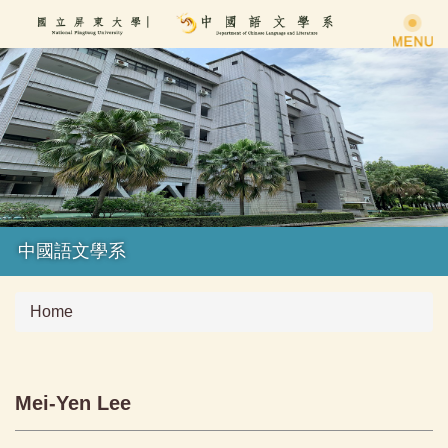
Jump
to
the
main
content
block
中國語文學系
Home
Mei-Yen Lee