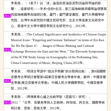
李美燕，〈《老子》以「淡」論道的意涵及其對詩論與琴論的影
響〉，道家研究
——
学术
•
信仰
•
生活，第三屆海峽兩岸國學論壇暨第
四屆海峽國學高端研討會。廈門︰廈門霣簹書院、廈門大學國學研
2012
究院、台灣中央研究院中國文哲研究所、北京大學道家文化研究中
心、香港中文大學中國哲學與文化研究中心，
2012
年。
李美燕，〈
The Cultural Significance and Aesthetics of Chinese Guqin
Musical Icons: “Fingering and Gesture Tablature” in terms of
Xin Kan
Tai Yin Da Quan Ji
〉，
Images of Music-Making and Cultural
2012
Exchange Between the East and the West, ” The Eleventh Symposium
of the ICTM Study Group on Iconography of the Performing Arts,
China Conservatory of Music, Beijing, China.2012
年。
李美燕
，〈
明清古琴譜中
“
指法手勢圖
”
的分類與比較
〉，
第
8
屆國際
音樂考古學研討會暨第
4
屆東亞音樂考古學會年會。蘇州：中國音樂
2012
史學會
(
東亞音樂考古學會
)
、中國人民大學國際學院、中國音樂學
院
，
2012
年。
李美燕，〈禪僧東皋心越之自創琴歌《思親引》研究〉，
2012
2012「『古琴、音樂美學與人文精神』跨領域、跨文化」國際學術
研討會。雲南：雲南大學，2012年。