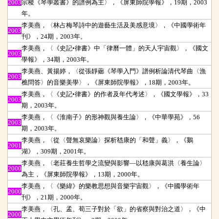
2003
宗稷《琴學叢書》的譜例為主〉，《屏東師院學報》，19期，2003
年。
李美燕，〈林占梅琴詩中的遊藝生活及美感意境〉，《中國學術年
2003
刊》，24期，2003年。
李美燕，〈《史記•律書》中「律曆一體」的天人宇宙觀〉，《國文
2003
學報》，34期，2003年。
李美燕、黃揚婷，〈從張靜薌《琴學入門》譜例析論清代琴曲〈漁
2003
樵問答〉的音樂美學〉，《屏東師院學報》，18期，2003年。
李美燕，〈《史記•律書》的作者及年代考述〉，《國文學報》，33
2003
期，2003年。
李美燕，〈《淮南子》的形神觀與養生論〉，《中華學苑》，56
2003
期，2003年。
李美燕，〈從〈聲無哀樂論〉探析嵇康的「和聲」義〉，《鵝
2001
湖》，309期，2001年。
李美燕，〈老莊養生哲學之流變與影響
—以嵇康與葛洪〈養生論〉
2000
為主，《屏東師院學報》，13期，2000年。
李美燕，〈《樂緯》的樂教思想與音樂宇宙觀〉，《中國學術年
2000
刊》，21期，2000年。
李美燕，〈孔、孟、荀三子對於「欲」的省察與對治之道〉，《中
2000