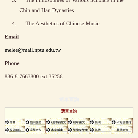
Chin and Han Dynasties
4.
The Aesthetics of Chinese Music
Email
melee@mail.nptu.edu.tw
Phone
886-8-7663800 ext.35256
選單查詢
選單查詢