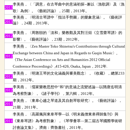
李美燕，〈「調意」在古琴曲中的意涵初探
--
兼以〈漁歌調〉及〈漁
2013
歌〉為例〉。《藝術評論》，
25
期，
2013
年。
李美燕，〈明清古琴譜中「指法手勢圖」的樂象意涵〉。《藝術評
2013
論》，
24
期，
2013
年。
李美燕，〈周敦頤的「淡和」樂教觀及其對汪烜《立雪齋琴譜》的
2012
影響〉。《藝術評論》，23期，2012年。
李美燕，〈Zen Master Toko Shinetsu's Contributions through Cultural
Exchange between China and Japan in Regards to Guqin Music〉,
2012
《The Asian Conference on Arts and Humanities 2012 Official
Conference Proceedings》,415-426, Osaka, Japan，2012年.
李美燕，〈明潞王琴的文化涵義與審美觀念〉，《收藏》，總第233
2012
期，2012年。
李美燕，〈儒家樂教思想中“和”的意涵之流變述論—以隋唐迄明清
2012
為考察對象〉，《諸子學刊》，第六輯，2012年。
李美燕，〈東皋心越之琴道及其自創琴歌研究〉。《藝術評論》，
2011
21期，2011年。
李美燕，〈高羅佩與東皋琴學
—以《明末義僧東皋禪師集刊》與
2011
《東皋琴譜》為考察對象〉，《琴學薈萃
—第二屆古琴國際學術研
討會論文集》。濟南：齊魯書社，2011年。