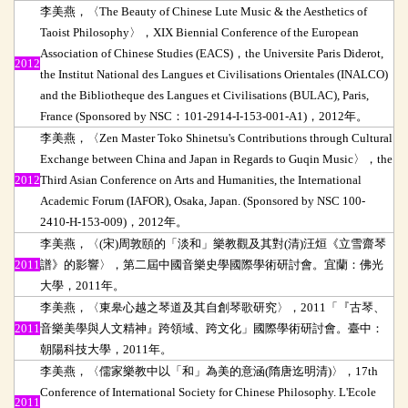
李美燕，〈The Beauty of Chinese Lute Music & the Aesthetics of
Taoist Philosophy〉，XIX Biennial Conference of the European
Association of Chinese Studies (EACS)，the Universite Paris Diderot,
2012
the Institut National des Langues et Civilisations Orientales (INALCO)
and the Bibliotheque des Langues et Civilisations (BULAC), Paris,
France (Sponsored by NSC：101-2914-I-153-001-A1)
，2012年。
李美燕，〈Zen Master Toko Shinetsu's Contributions through Cultural
Exchange between China and Japan in Regards to Guqin Music〉，the
2012
Third Asian Conference on Arts and Humanities, the International
Academic Forum (IAFOR), Osaka, Japan. (Sponsored by NSC 100-
2410-H-153-009)，2012年。
李美燕，〈(宋)周敦頤的「淡和」樂教觀及其對(清)汪烜《立雪齋琴
2011
譜》的影響〉，第二屆中國音樂史學國際學術研討會。宜蘭：佛光
大學，2011年。
李美燕，〈東皋心越之琴道及其自創琴歌研究〉，2011「『古琴、
2011
音樂美學與人文精神』跨領域、跨文化」國際學術研討會。臺中：
朝陽科技大學，2011年。
李美燕，〈儒家樂教中以「和」為美的意涵(隋唐迄明清)〉，17th
Conference of International Society for Chinese Philosophy. L'Ecole
2011