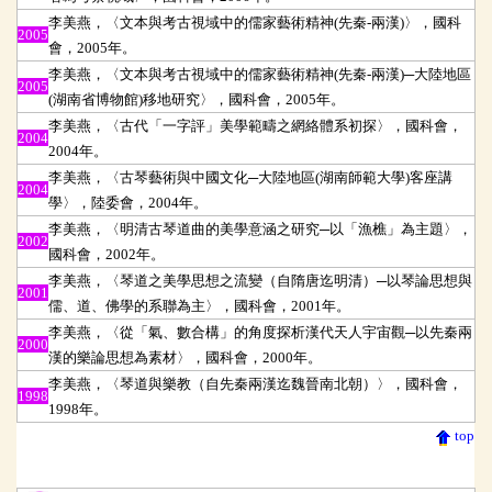
李美燕，〈文本與考古視域中的儒家藝術精神(先秦-兩漢)〉，國科
2005
會，2005年。
李美燕，〈文本與考古視域中的儒家藝術精神(先秦-兩漢)─大陸地區
2005
(湖南省博物館)移地研究〉，國科會，2005年。
李美燕，〈古代「一字評」美學範疇之網絡體系初探〉，國科會，
2004
2004年。
李美燕，〈古琴藝術與中國文化─大陸地區(湖南師範大學)客座講
2004
學〉，陸委會，2004年。
李美燕，〈明清古琴道曲的美學意涵之研究─以「漁樵」為主題〉，
2002
國科會，2002年。
李美燕，〈琴道之美學思想之流變（自隋唐迄明清）─以琴論思想與
2001
儒、道、佛學的系聯為主〉，國科會，2001年。
李美燕，〈從「氣、數合構」的角度探析漢代天人宇宙觀─以先秦兩
2000
漢的樂論思想為素材〉，國科會，2000年。
李美燕，〈琴道與樂教（自先秦兩漢迄魏晉南北朝）〉，國科會，
1998
1998年。
top