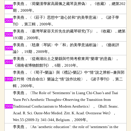
李美燕，〈荷蘭漢學家高羅佩之藏琴及辨偽〉，《收藏》，總第202
2009
期，2009年。
李美燕，〈《莊子》思想中“遊心於和”的美學意涵〉，《諸子學
2009
刊》，第三輯，2009年。
李美燕，〈臺灣琴家容天圻先生的藏琴研究(下)〉，《收藏》，總第
2009
193期，2009年。
李美燕，〈嵇康〈琴賦〉中「和」的美學意涵析論〉，《藝術評
2009
論》，19期，2009年。
李美燕，〈從兩湖出土之樂縣與竹簡考察東周“樂壞”的意義〉，
2010
《湖南省博物館館刊》，6期，2010年。
李美燕，〈《荀子•樂論》與《禮記•樂記》中“情”說之辨析─兼與郭
1999
店竹簡《性自命出》樂論之“情”說作比較〉，《諸子學刊》，第二
輯，2009年。
李美燕，〈The Role of ‘Sentiments’ in Liang Chi-Chao’s and Tsai
Yuen Pei’s Aesthetic Thoughts--Observing the Transition from
2009
Traditional Confucianism to Modern Aesthetics〉，《Bull. Seanc.
Acad. R. Sci. Outre-Mer Meded. Zitt. K. Acad. Overzeese Wet》，
Wet.55 (2009-3): 341-344, Belgium.，2009年。
李美燕，〈An ‘aesthetic education’: the role of ‘sentiments’ in the