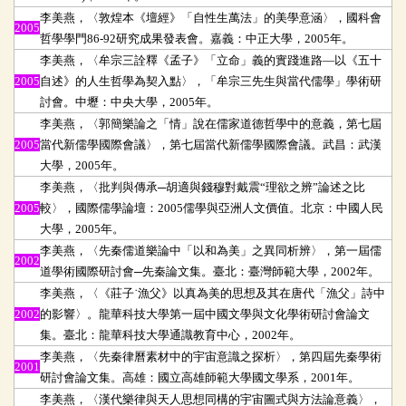
李美燕，〈敦煌本《壇經》「自性生萬法」的美學意涵〉，國科會
2005
哲學學門86-92研究成果發表會。嘉義：中正大學，2005年。
李美燕，〈牟宗三詮釋《孟子》「立命」義的實踐進路
—以《五十
2005
自述》的人生哲學為契入點〉，「牟宗三先生與當代儒學」學術研
討會。中壢：中央大學，2005年。
李美燕，〈郭簡樂論之「情」說在儒家道德哲學中的意義，第七屆
2005
當代新儒學國際會議〉，第七屆當代新儒學國際會議。武昌：武漢
大學，2005年。
李美燕，〈批判與傳承─胡適與錢穆對戴震“理欲之辨”論述之比
2005
較〉，國際儒學論壇：2005儒學與亞洲人文價值。北京：中國人民
大學，2005年。
李美燕，〈先秦儒道樂論中「以和為美」之異同析辨〉，第一屆儒
2002
道學術國際研討會─先秦論文集。臺北：臺灣師範大學，2002年。
李美燕，〈《莊子
˙
漁父》以真為美的思想及其在唐代「漁父」詩中
2002
的影響〉。龍華科技大學第一屆中國文學與文化學術研討會論文
集。臺北：龍華科技大學通識教育中心，2002年。
李美燕，〈先秦律曆素材中的宇宙意識之探析〉，第四屆先秦學術
2001
研討會論文集。高雄：國立高雄師範大學國文學系，2001年。
李美燕，〈漢代樂律與天人思想同構的宇宙圖式與方法論意義〉，