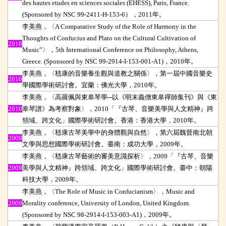
des hautes etudes en sciences sociales (EHESS), Paris, France.
(Sponsored by NSC 99-2411-H-153-6），2011年。
李美燕，〈A Comparative Study of the Role of Harmony in the
Thoughts of Confucius and Plato on the Cultural Cultivation of
2010
Music”〉，5th International Conference on Philosophy, Athens,
Greece. (Sponsored by NSC 99-2914-I-153-001-A1)，2010年。
李美燕，〈嵇康的音樂養生觀與道教之關係〉，第一屆中國音樂史
2010
學國際學術研討會。宜蘭：佛光大學，2010年。
李美燕，〈高羅佩與東皋琴學─以《明末義僧東皋禪師集刊》與《東
2010
皋琴譜》為考察對象〉，2010「『古琴、音樂美學與人文精神』跨
領域、跨文化」國際學術研討會。香港：香港大學，2010年。
李美燕，〈嵇康古琴美學中的身體觀與自然〉，第六屆魏晉南北朝
2009
文學與思想國際學術研討會。臺南：成功大學，2009年。
李美燕，〈嵇康古琴藝術的審美意識探析〉，2009「『古琴、音樂
2009
美學與人文精神』跨領域、跨文化」國際學術研討會。臺中：朝陽
科技大學，2009年。
李美燕，〈The Role of Music in Confucianism〉，Music and
2009
Morality conference, University of London, United Kingdom.
(Sponsored by NSC 98-2914-I-153-003-A1)，2009年。