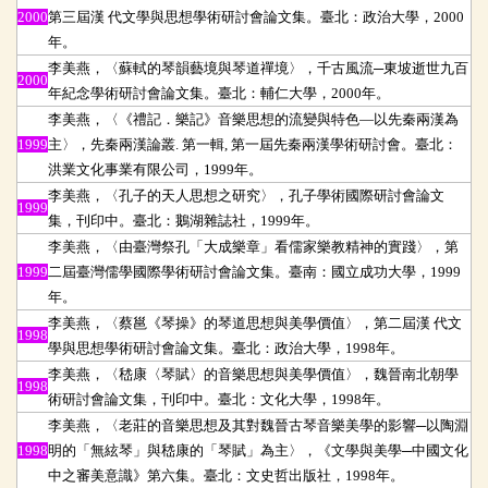
2000
第三屆漢 代文學與思想學術研討會論文集。臺北：政治大學，2000
年。
李美燕，〈蘇軾的琴韻藝境與琴道禪境〉，千古風流─東坡逝世九百
2000
年紀念學術研討會論文集。臺北：輔仁大學，2000年。
李美燕，〈《禮記．樂記》音樂思想的流變與特色
—以先秦兩漢為
1999
主〉，先秦兩漢論叢. 第一輯, 第一屆先秦兩漢學術研討會。臺北：
洪業文化事業有限公司，1999年。
李美燕，〈孔子的天人思想之研究〉，孔子學術國際研討會論文
1999
集，刊印中。臺北：鵝湖雜誌社，1999年。
李美燕，〈由臺灣祭孔「大成樂章」看儒家樂教精神的實踐〉，第
1999
二屆臺灣儒學國際學術研討會論文集。臺南：國立成功大學，1999
年。
李美燕，〈蔡邕《琴操》的琴道思想與美學價值〉，第二屆漢 代文
1998
學與思想學術研討會論文集。臺北：政治大學，1998年。
李美燕，〈嵇康〈琴賦〉的音樂思想與美學價值〉，魏晉南北朝學
1998
術研討會論文集，刊印中。臺北：文化大學，1998年。
李美燕，〈老莊的音樂思想及其對魏晉古琴音樂美學的影響─以陶淵
1998
明的「無絃琴」與嵇康的「琴賦」為主〉，《文學與美學─中國文化
中之審美意識》第六集。臺北：文史哲出版社，1998年。