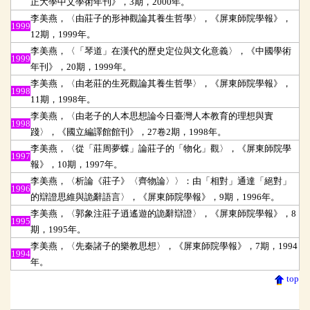
正大學中文學術年刊》，3期，2000年。
李美燕，〈由莊子的形神觀論其養生哲學〉，《屏東師院學報》，
1999
12期，1999年。
李美燕，〈「琴道」在漢代的歷史定位與文化意義〉，《中國學術
1999
年刊》，20期，1999年。
李美燕，〈由老莊的生死觀論其養生哲學〉，《屏東師院學報》，
1998
11期，1998年。
李美燕，〈由老子的人本思想論今日臺灣人本教育的理想與實
1998
踐〉，《國立編譯館館刊》，27卷2期，1998年。
李美燕，〈從「莊周夢蝶」論莊子的「物化」觀〉，《屏東師院學
1997
報》，10期，1997年。
李美燕，〈析論《莊子》〈齊物論〉〉：由「相對」通達「絕對」
1996
的辯證思維與詭辭語言〉，《屏東師院學報》，9期，1996年。
李美燕，〈郭象注莊子逍遙遊的詭辭辯證〉，《屏東師院學報》，8
1995
期，1995年。
李美燕，〈先秦諸子的樂教思想〉，《屏東師院學報》，7期，1994
1994
年。
top