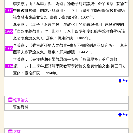
李美燕，由「為學」與「為道」論老子對知識與生命的省察─兼論在
1997
中國教育哲學上的啟示與運用〉，八十五學年度師範學院教育學術
論文發表會論文集3。臺東：臺東師院，1997年。
李美燕，〈老子「不言之教」在教化上的意義與作用─兼與盧梭的
1995
「自然主義教育」作一比較〉，八十四學年度師範學院教育學術論
文發表會論文集3。屏東：屏東師院，1995年。
李美燕，〈香港新亞的人文教育─由新亞書院到新亞研究所〉，東南
1995
亞華人教育論文集。屏東：屏東師院，1995年。
李美燕，〈秦漢時期的樂教思想
—樂教「移風易俗」的理論根
1994
據〉，八十二學年度師範學院教育學術論文發表會論文集(第三冊)。
臺南：臺南師院，1994年。
top
報章論文
報章論文
暫無資料
top
展演
展演