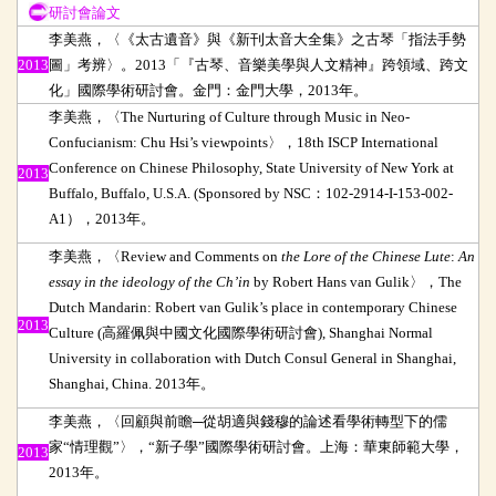
研討會論文
研討會論文
李美燕，〈《太古遺音》與《新刊太音大全集》之古琴「指法手勢
2013
圖」考辨〉。
2013
「『古琴、音樂美學與人文精神』跨領域、跨文
化」國際學術研討會。金門：金門大學，
2013
年。
李美燕，〈
The Nurturing of Culture through Music in Neo-
Confucianism: Chu Hsi’s viewpoints
〉，
18th ISCP International
Conference on Chinese Philosophy, State University of New York at
2013
Buffalo, Buffalo, U.S.A. (Sponsored by NSC
：
102-2914-I-153-002-
A1
），
2013
年。
李美燕，〈
Review and Comments on
the Lore of the Chinese Lute
:
An
essay in the ideology of the Ch’in
by Robert Hans van Gulik
〉，
The
Dutch Mandarin: Robert van Gulik’s place in contemporary Chinese
2013
Culture (
高羅佩與中國文化國際學術研討會
), Shanghai Normal
University in collaboration with Dutch Consul General in Shanghai,
Shanghai, China. 2013
年。
李美燕，〈回顧與前瞻
─
從胡適與錢穆的論述看學術轉型下的儒
家
“
情理觀
”
〉，
“
新子學
”
國際學術研討會。上海：華東師範大學，
2013
2013
年。