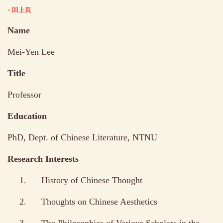
回上頁
>
Name
Mei-Yen Lee
Title
Professor
Education
PhD, Dept. of Chinese Literature, NTNU
Research Interests
1.
History of Chinese Thought
2.
Thoughts on Chinese Aesthetics
3.
The Philosophies of Various Scholars in the