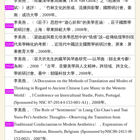
李美燕，〈荷蘭漢學家高羅佩（R.H. van Gulik）之《嵇康與〈琴
2009
賦〉》述評〉，「竹林文化的形成、流播與影響」國際研討會。臺
南：成功大學，2009年。
李美燕，〈《莊子》思想中“遊心於和”的美學意涵〉，莊子國際學
2008
術研討會。上海：華東師範大學，2008年。
李美燕，〈梁啟超與蔡元培美學思想中的“情感”說─從傳統儒學到現
2008
代美學轉化的考察〉，近現代中國語文國際學術研討會。屏東：屏
東教育大學，2008年。
李美燕，〈容天圻先生的藏琴與琴曲研究──以琴曲〈歸去來兮辭〉
2008
為例〉，2008「『古琴、音樂美學與人文精神』跨領域、跨文化」
學術研討會。臺中：朝陽科技大學，2008年。
李美燕，〈A Discussion on the Methods of Translation and Modes of
Thinking in Regard to Ancient Chinese Lute Music in the Western
2008
World〉，I Conference on Intercultural Studie, Porto, Portugal.
(Sponsored by NSC 97-2914-I-153-001-A1)，2008年。
李美燕，〈The Role of “Sentiments” in Liang Chi-Chao’s and Tsai
Yuen-Pei’s Aesthetic Thoughts—Observing the Transition from
2007
Traditional Confucianism to Modern Aesthetics〉，Expressions of
Traditiona Wisdom, Brussels, Belgium. (Sponsored byNSC96-2411-H-
153-002)，2007年。