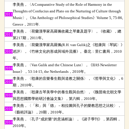
李美燕，〈A Comparative Study of the Role of Harmony in the
Thoughts of Confucius and Plato on the Nurturing of Culture through
2011
Music〉, 《An Anthology of Philosophical Studies》Volume 5, 75-86,
Greece，2011年.
李美燕，〈荷蘭漢學家高羅佩收藏之琴畫及題字〉，《收藏》，總
2011
第217期，2011年。
李美燕，〈荷蘭漢學家高羅佩(R.H. van Gulik)之《嵇康與〈琴賦〉》
2010
述評〉，《竹林文化的形成與域外流播》。臺北：里仁書局，2010
年。
李美燕，〈Van Gulik and the Chinese Lute〉，《IIAS Newsletter
2010
Issue》，53:14-15, the Netherlands，2010年。
李美燕，〈嵇康的音樂養生觀與道教之關係〉，《哲學與文化》，6
2010
期，2010年。
李美燕，〈嵇康古琴美學中的養生觀與自然〉，《魏晉南北朝文學
2010
與思想國際學術研討會論文集》，第六輯，2010年。
李美燕，〈「和」與「德」－柏拉圖與孔子的樂教思想之比較〉，
2010
《藝術評論》，20期，2010年。
李美燕，〈孔子“成於樂”的意涵析論〉，《諸子學刊》，第四輯，
2010
2010年。