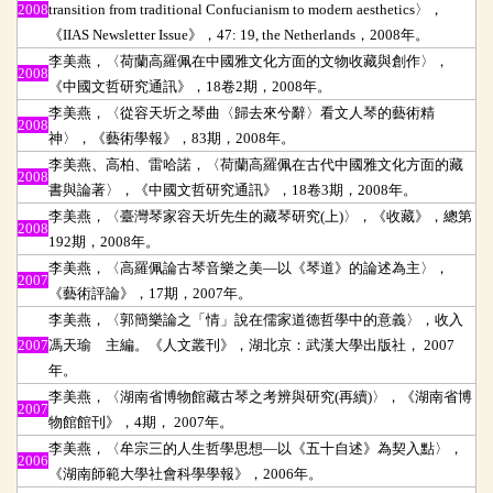
2008
transition from traditional Confucianism to modern aesthetics〉，
《IIAS Newsletter Issue》，47: 19, the Netherlands，2008年。
李美燕，〈荷蘭高羅佩在中國雅文化方面的文物收藏與創作〉，
2008
《中國文哲研究通訊》，18卷2期，2008年。
李美燕，〈從容天圻之琴曲〈歸去來兮辭〉看文人琴的藝術精
2008
神〉，《藝術學報》，83期，2008年。
李美燕、高柏、雷哈諾，〈荷蘭高羅佩在古代中國雅文化方面的藏
2008
書與論著〉，《中國文哲研究通訊》，18卷3期，2008年。
李美燕，〈臺灣琴家容天圻先生的藏琴研究(上)〉，《收藏》，總第
2008
192期，2008年。
李美燕，〈高羅佩論古琴音樂之美
—以《琴道》的論述為主〉，
2007
《藝術評論》，17期，2007年。
李美燕，〈郭簡樂論之「情」說在儒家道德哲學中的意義〉，收入
2007
馮天瑜 主編。《人文叢刊》，湖北京：武漢大學出版社， 2007
年。
李美燕，〈湖南省博物館藏古琴之考辨與研究(再續)〉，《湖南省博
2007
物館館刊》，4期， 2007年。
李美燕，〈牟宗三的人生哲學思想
—以《五十自述》為契入點〉，
2006
《湖南師範大學社會科學學報》，2006年。