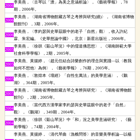
李美燕，〈古琴以「澹」為美之意涵析論〉，《藝術學報》，78
2006
期，2006年。
李美燕，〈湖南省博物館藏古琴之考辨與研究(續)〉，《湖南省博物
2006
館館刊》，3期，2006年。
李美燕，〈李約瑟與史華茲眼中的老子「自然」觀〉，收入許紀
2006
霖、朱宏編。《史華慈論中國》，北京：新星出版社，2006年。
李美燕，〈徐谼《谿山琴況》中的儒道佛思想〉，《湖南師範大學
2005
社會科學學報》，2期，2005年。
李美燕、黃揚婷，〈趙元任結合詩樂創作的理念與實踐
—以〈教我
2005
如何不想他〉為例〉，《藝術學報》，76期，2005年。
李美燕，〈敦煌本《壇經》「自性生萬法」的美學意涵〉，《鵝
2005
湖》，364期，2005年。
李美燕，〈湖南省博物館藏古琴之考辨與研究〉，《湖南省博物館
2005
館刊》，2期，2005年。
李美燕，〈當代西方漢學家李約瑟與史華茲眼中的老子「自然」
2004
觀〉，《鵝湖》，349期，2004年。
李美燕，〈徐谼《谿山琴況》中「和」況之美學意涵研究〉，《藝
2004
術學報》，74期，2004年。
李美燕、黃揚婷，〈清代琴曲〈漁樵問答〉的音樂美學析論
—以楊