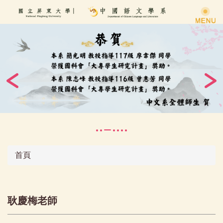
跳
到
主
要
內
容
區
首頁
耿慶梅老師