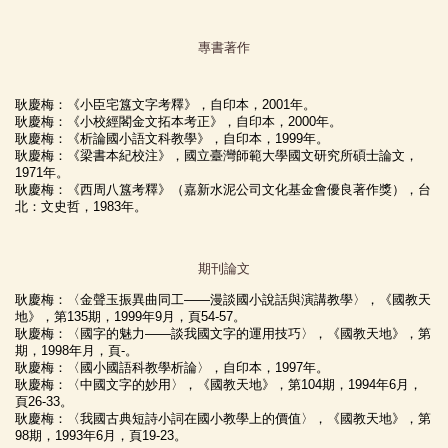
專書著作
耿慶梅：《小臣宅簋文字考釋》，自印本，
2001
年。
耿慶梅：《小校經閣金文拓本考正》，自印本，
2000
年。
耿慶梅：《析論國小語文科教學》，自印本，
1999
年。
耿慶梅：《梁書本紀校注》，國立臺灣師範大學國文研究所碩士論文，
1971
年。
耿慶梅：《
西周八簋考釋
》（嘉新水泥公司文化基金會優良著作獎），台
北：文史哲，
1983
年。
期刊論文
耿慶梅：〈金聲玉振異曲同工
――
漫談國小說話與演講教學〉，《國教天
地》，第
135
期，
1999
年
9
月，頁
54-57
。
耿慶梅：〈國字的魅力
――
談我國文字的運用技巧〉，《國教天地》，第
期，
1998
年月，頁
-
。
耿慶梅：〈國小國語科教學析論〉，自印本，
1997
年。
耿慶梅：〈中國文字的妙用〉，《國教天地》，第
104
期，
1994
年
6
月，
頁
26-33
。
耿慶梅：〈我國古典短詩小詞在國小教學上的價值〉，《國教天地》，第
98
期，
1993
年
6
月，頁
19-23
。