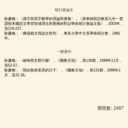
研討會論文
耿慶梅：〈識字與寫字教學的理論與實務〉，《屏東師院語教系九年一貫
課程本國語文學習領域理念與實務的對話學術研討會論文集》，
2003
年，
頁
219-237
。
耿慶梅：〈彝器銘文與說文研究〉，東吳大學中文系學術研討會，
1986
年。
一般著作
耿慶梅：〈緬甸密支那行腳〉，《國教天地》，第
136
期，
1999
年
11
月，
頁
52-57
。
耿慶梅：〈我在散努茶房的日子〉，《國教天地》，第
131
期，
1999
年
1
月，頁
31-36
。
瀏覽數:
2487