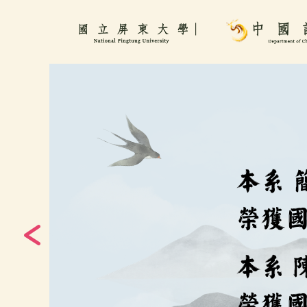
跳
到
主
要
內
容
區