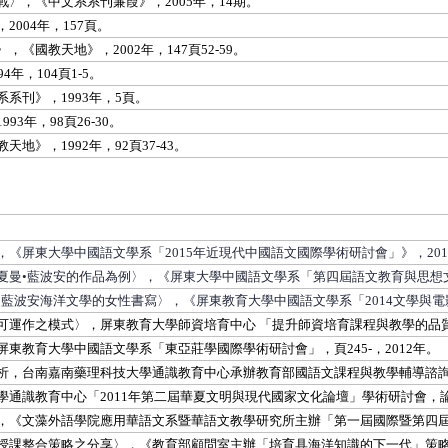
〉，《中文系系刊蒹葭》，2005年，14期。
004年，157頁。
國教天地》，2002年，147頁52-59。
年，104頁1-5。
系刊》，1993年，5頁。
年，98頁26-30。
》，1992年，92頁37-43。
《屏東大學中國語文學系「2015年近現代中國語文國際學術研討會」》，201
曼•藍波安的作品為例〉，《屏東大學中國語文學系「第四屆語文教育與思想文
藍波安海洋文學的女性書寫〉，《屏東教育大學中國語文學系「2014文學與電影
運作之模式〉，屏東教育大學師資培育中心 「提升師資培育課程與教學的品質」學
東教育大學中國語文學系「東亞莊學國際學術研討會」，頁245-，2012年。
，台南嘉南藥理科技大學通識教育中心承辦教育部國語文課程與教學輔導諮詢團隊「
識教育中心「2011年第二屆華夏文明與現代國家文化論壇」學術研討會，論文集，
，《文藻外語學院應用華語文系暨華語文教學研究所主辦「第一屆國際暨第四屆古
授課整合策略之分享〉，《教育部顧問室主辦「培育具海洋知識的下一代」策略論