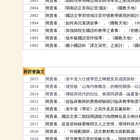
2005
簡貴雀，〈由師培學系轉型為非師培學系之困境與挑戰
2004
簡貴雀，〈閩南語正音與記音淺說〉，《國教天地》，2
2002
簡貴雀，〈國語文學習領域注音符號教學困境的探討〉，《
1994
簡貴雀，〈如何為兒童講故事〉，《國教天地》，1994
1993
簡貴雀，〈加強師院生國語科教學之素養〉，《初教系
1993
簡貴雀，〈低年級國語習作指導〉，《國教天地》，1993
1992
簡貴雀，〈國小國語科「課文深究」之探討〉，《國教天地
研討會論文
2015
簡貴雀，〈袁中道入仕後學思之轉變及其成因探析〉，
2014
簡貴雀，〈達悟族「山海均衡概念」的兩性關係—以夏
2014
簡貴雀，〈傳統與現代的拉扯、衝撞與調適—論夏曼•
2012
簡貴雀，〈從臨床教師的實務經驗探討臨床教學制度可
2012
簡貴雀，〈袁中道《導莊》之寫作及其旨趣探析〉，屏
2012
簡貴雀，國語文第二階段閱讀能力指標轉化及示例分析
2011
簡貴雀，從遊居柿錄看晚明文人之世情，環球科技大學通
2010
簡貴雀，〈「外籍配偶班」語文教材教法規劃芻議〉
2010
簡貴雀，〈提升教學品質的策略分享
－－閩
師資團隊