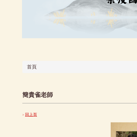
首頁
簡貴雀老師
回上頁
>