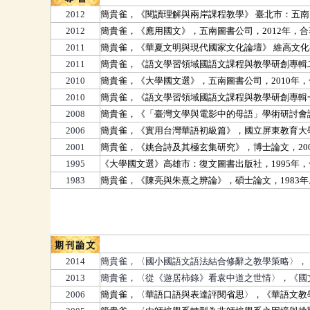
2012
簡貴雀，《閱讀理解與兩岸課程教學》 臺北市：五南
2012
簡貴雀，《應用國文》，五南圖書公司，2012年，
2011
簡貴雀，《華夏文明與現代國家文化論壇》 維高文化
2011
簡貴雀，《語文學習領域國語文課程與教學研創專輯二
2010
簡貴雀，《大學國文選》，五南圖書公司，2010年
2010
簡貴雀，《語文學習領域國語文課程與教學研創專輯一
2008
簡貴雀，《「臺灣文學與電影中的母語」學術研討會論
2006
簡貴雀，《實用台灣華語初級篇》，國立屏東教育大學
2001
簡貴雀，《姚合詩及其極玄集研究》，博士論文，20
1995
《大學國文選》高雄市：復文圖書出版社，1995年
1983
簡貴雀，《陳亮與朱熹之辨論》，碩士論文，1983年
期刊論文
2014
簡貴雀，〈國小國語文語法結合修辭之教學策略〉，《中
2013
簡貴雀，〈從《遊居柿錄》看袁中道之世情〉，《國文天
2006
簡貴雀，〈華語口語與表達評閱省思〉，《華語文教學