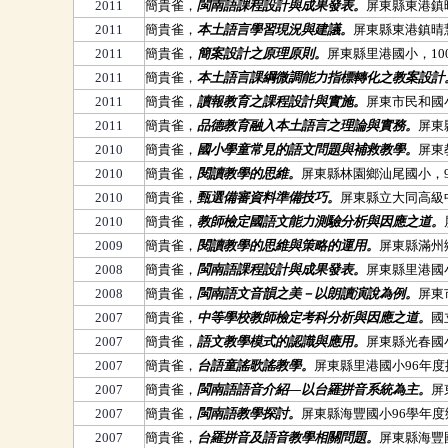
2011
簡貴雀，
閩南語課程設計與成果發表。
屏東縣東港鎮晴慧
2011
簡貴雀，
本土語言學習現況與建議。
屏東縣東港鎮晴慧幼
2011
簡貴雀，
簡案設計之原理原則。
屏東縣里港國小，100.
2011
簡貴雀，
本土語言課綱微調能力指標轉化之教案設計
2011
簡貴雀，
讀報教育之課程設計與實施。
屏東市民和國小，
2011
簡貴雀，
品德教育融入本土語言之理論與實務。
屏東縣
2010
簡貴雀，
國小學童常見的語文問題與補救教學。
屏東
2010
簡貴雀，
閱讀教學的思維。
屏東縣林園鄉汕尾國小，99.
2010
簡貴雀，
甄選備審資料準備技巧。
屏東縣立大同高級中學
2010
簡貴雀，
教師檢定國語文能力測驗分析與因應之道。
2009
簡貴雀，
閱讀教學的思維與策略的運用。
屏東縣滿州鄉
2008
簡貴雀，
閩南語課程設計與成果發表。
屏東縣里港國
2008
簡貴雀，
閩南語文音韻之美－以朗讀演說為例。
屏東
2007
簡貴雀，
中等學校教師檢定考科分析與因應之道。
國
2007
簡貴雀，
語文教學模式的認識與應用。
屏東縣光春國
2007
簡貴雀，
台語童謠歌謠教學。
屏東縣里港國小96年度
2007
簡貴雀，
閩南語語音介紹—以台羅拼音系統為主。
屏
2007
簡貴雀，
閩南語教學探討。
屏東縣海豐國小96學年度
2007
簡貴雀，
台羅拼音及語音教學相關問題。
屏東縣海豐