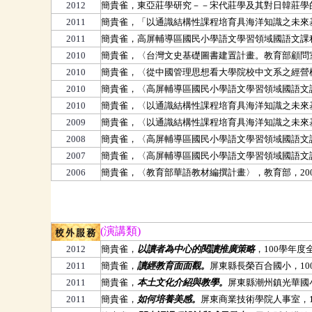
2012
簡貴雀，東亞莊學研究
－－宋代莊學及其對日韓莊學
2011
簡貴雀，「以通識結構性課程培育具海洋知識之未來基層
2011
簡貴雀，高屏輔導區國民小學語文學習領域國語文課程計
2010
簡貴雀，〈台灣文史基礎圖書建置計畫。教育部顧問室推動
2010
簡貴雀，〈從中國管理思想看大學院校中文系之經營模
2010
簡貴雀，〈高屏輔導區國民小學語文學習領域國語文課程
2010
簡貴雀，〈以通識結構性課程培育具海洋知識之未來基
2009
簡貴雀，〈以通識結構性課程培育具海洋知識之未來基層
2008
簡貴雀，〈高屏輔導區國民小學語文學習領域國語文課程
2007
簡貴雀，〈高屏輔導區國民小學語文學習領域國語文課程
2006
簡貴雀，〈教育部華語教材編撰計畫〉，教育部，20
(演講類)
校外服務
2012
簡貴雀，
以讀者為中心的閱讀推廣策略
，100學年
2011
簡貴雀，
讀經教育面面觀。
屏東縣長榮百合國小，100.
2011
簡貴雀，
本土文化介紹與教學。
屏東縣潮州鎮光華國小
2011
簡貴雀，
如何培養美感。
屏東商業技術學院人事室，100