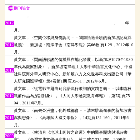
期刊論文
期刊論文
黃文車
，
〈尋找地方感的書寫：清代屏東地區古典文學發展概述〉
2012
屏東：屏東縣政府文化處：《屏東文獻》第16期 頁3-42
，
2012
年
12
月。
黃文車，〈空間位移與身份認同－－閩南語過番歌的新加坡記寫與
2012
意義〉，新加坡：南洋學會《南洋學報》第66卷 頁1-29，2012年10
月。
黃文車，〈閩南語歌謠的傳播與在地化發展：以新加坡1970至1980
年代為觀察對象〉， 新加坡南洋理工大學中華語言文化中心、中國
2012
社科院海外華人研究中心、新加坡八方文化世界科技出版公司《華
人研究國際學報》第4卷第1期 頁35-51，2012年6月。
黃文車，〈從電影主題曲到台語流行歌詞的實踐意義－－以李臨秋
2012
戰前作品為探討對象〉，《大同大學通識教育年報》，第7期頁75-
94，2011年7月。
黃文車，〈南去亞洲盡，化外成都會－－清末駐新領事的新加坡書
2011
寫與想像〉，《高雄師大國文學報》，14期頁131-160，2011年6
月。
黃文車，〈林清月《地球上阿片之命運》中的醫事關懷與漢詩書
2009
寫〉，《臺灣古典文學研究集刊》，第二號頁335-380，2009年。