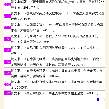
黃文車編著，《屏東縣閩南語歌謠諺語集(一)》，屏東：屏東縣文化
2011
基金會，2011年7月。
黃文車，《屏東縣閩南語傳說故事集(一)》，財團法人屏東縣文化基
2010
金會，2010年。
黃文車，《大學國文選》，台北:五南圖書出版股份有限公司，合著
2010
作者：朱書萱等14位，2010年。
黃文車，《行醫濟人命，念歌分人聽--林清月及其作品整理研究》，
2009
台北：文津出版社，2009年。
黃文車，《日治時期台灣閩南歌謠研究》，台北：文津出版社，
2008
2008年。
黃文車，《記憶裡的幽香－－嘉義蘭記書局史料論文集》，台北：
2007
文訊雜誌社，合著作者：江林信、江寶釵等，2007年。
黃文車，《文學名著精選》，高雄：麗文文化事業，合著作者：康
2006
義勇、楊錦富、曾純純等，2006年。
黃文車，《日治時期台灣福佬歌謠研究》，中正大學中文所博士論
2005
文，2005年。
2001
黃文車，《黃石輝研究》，中正大學中文所碩士論文，2001年。
top