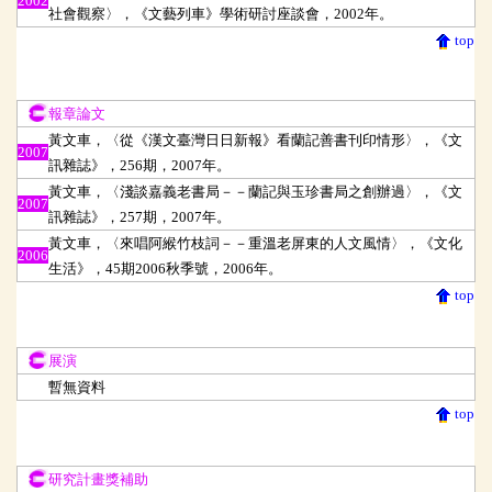
2002
社會觀察〉，《文藝列車》學術研討座談會，2002年。
top
報章論文
報章論文
黃文車，〈從《漢文臺灣日日新報》看蘭記善書刊印情形〉，《文
2007
訊雜誌》，256期，2007年。
黃文車，〈淺談嘉義老書局－－蘭記與玉珍書局之創辦過〉，《文
2007
訊雜誌》，257期，2007年。
黃文車，〈來唱阿緱竹枝詞－－重溫老屏東的人文風情〉，《文化
2006
生活》，45期2006秋季號，2006年。
top
展演
展演
暫無資料
top
研究計畫獎補助
研究計畫獎補助