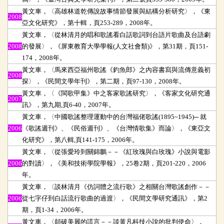
黃文車，〈高雄林道乾傳說故事情節發展與結構分析研究〉，《東
2008
亞文化研究》，第十輯，頁253-289，2008年。
黃文車，〈從林清月的唱和歌謠看白話歌詞到台語片歌曲及台語劇
2008
的發展〉，《屏東教育大學學報(人文社會類)》，第31期，頁151-
174，2008年。
黃文車，〈馬來西亞福州歌謠《釣魚郎》之內容書寫與流傳意義初
2008
探〉，《民間文學年刊》，第二期，頁97-130，2008年。
黃文車，〈《閩歌甲集》中之客家歌謠研究〉，《客家文化研究通
2007
訊》，第九期,頁6-40，2007年。
黃文車，〈中國歌謠整理運動中的台灣福佬歌謠(1895~1945)─ 就
2006
《歌謠週刊》、《民俗週刊》、《台灣情歌集》而論〉，《東亞文
化研究》，第八輯,頁141-175，2006年。
黃文車，〈從張愛玲到關錦鵬－－《紅玫瑰與白玫瑰》小說與電影
2006
的對讀〉，《美和技術學院學報》，25卷2期，頁201-220，2006
年。
黃文車，〈談林清月《仿詞體之流行歌》之相關台灣歌謠創作－－
2006
從七字仔到白話流行歌曲的過渡〉，《民間文學研究通訊》，第2
期，頁1-34，2006年。
黃文車，〈顛破美麗的謊言－－談黃凡科技小說的批判使命〉，