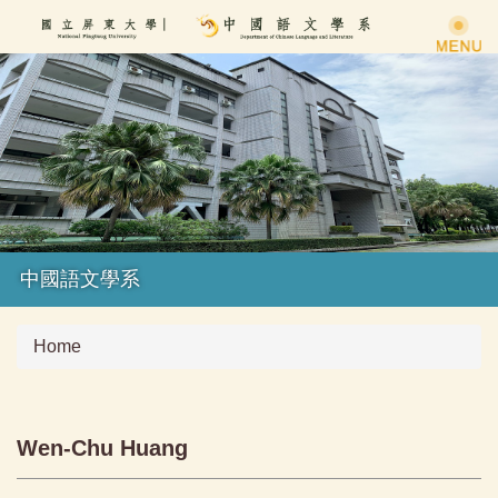
Jump
to
the
main
content
block
中國語文學系
Home
Wen-Chu Huang