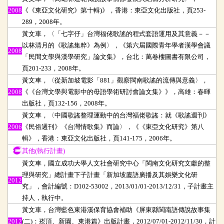
2008
《《東亞文化研究》第十輯)》，香港：東亞文化出版社，頁253-
289，2008年。
黃文車，〈「七字仔」台灣福佬歌謠的程式套語運用及其意義－－
以林清月的《歌謠集粹》為例〉，《第六屆國際青年學者漢學會議
2008
「民間文學與漢學研究」論文集》，台北：萬卷樓圖書有限公司，
頁201-233，2008年。
黃文車，〈從新加坡電影「881」觀察閩南歌謠的流傳與意義〉，
2008
《《台灣文學與電影中的母語學術研討會論文集》》，高雄：春暉
出版社，頁132-156，2008年。
黃文車，〈中國歌謠整理運動中的台灣福佬歌謠：就《歌謠週刊》
2006
《民俗週刊》《台灣情歌集》而論〉，《《東亞文化研究》第八
輯》，香港：東亞文化出版社，頁141-175，2006年。
其他(執行計畫)
黃文車，國立成功大學人文社會研究中心「閩南文化研究文獻的整
理與研究」總計畫下子計畫「新加坡廈語廣播及其娛樂文化研
2012
究」，會計編號：D102-53002，2013/01/01-2013/12/31，子計畫主
持人，執行中。
黃文車，台灣藍色東港溪保育協會補助《屏東縣閩南語傳說故事集
2012
(二)：崁頂、新園、東港篇》出版計畫，2012/07/01-2012/11/30，計