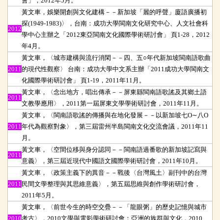
會」，2012年5月。
黃文車，娛樂開創與文化建構－－新加坡「麗的呼聲」廈語廣播初
探(1949-1983)〉，台南：成功大學閩南文化研究中心、人文社會科
2012
學中心主辦之「2012東亞閩南文化國際學術研討會」 頁1-28，2012
年4月。
黃文車，〈城市建構與流行消閑－－四、五○年代新加坡閩南語歌曲
2011
的現代性觀察〉 台南：成功大學中文系主辦「2011成功大學閩南文
化國際學術研討會」 頁1-19，2011年11月。
黃文車，〈念出地方，唱出傳承－－屏東縣閩南語歌謠及其鄉土語
2011
文教學應用〉，2011第一屆屏東文學學術研討會，2011年11月。
黃文車，〈閩南語歌謠的傳播與在地化發展－－以新加坡七O∼八O
2011
年代為觀察對象〉，第三屆雷州半島閩南文化交流會議，2011年11
月。
黃文車，〈空間位移與身分認同－－閩南語過番歌的新加坡記寫與
2011
意義〉，第三屆近現代中國語文國際學術研討會，2011年10月。
黃文車，〈政策主義下的異音－－戰後〈台灣風土〉副刊中的台灣
2011
民間文學整理與其思維意義〉，第五屆思維與創作學術研討會，
2011年5月。
黃文車，〈前世今生的時空交疊－－「龍眼粥」的歷史記憶與城市
2010
考古〉，2010文學與電影學術研討會：亞洲的族群與文化，2010