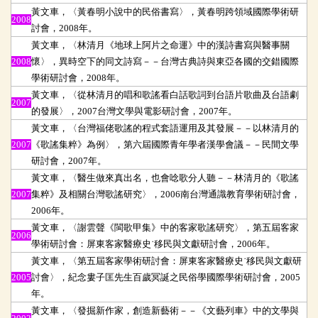
黃文車，〈黃春明小說中的民俗書寫〉，黃春明跨領域國際學術研
2008
討會，2008年。
黃文車，〈林清月《地球上阿片之命運》中的漢詩書寫與醫事關
2008
懷〉，異時空下的同文詩寫－－台灣古典詩與東亞各國的交錯國際
學術研討會，2008年。
黃文車，〈從林清月的唱和歌謠看白話歌詞到台語片歌曲及台語劇
2007
的發展〉，2007台灣文學與電影研討會，2007年。
黃文車，〈台灣福佬歌謠的程式套語運用及其發展－－以林清月的
2007
《歌謠集粹》為例〉，第六屆國際青年學者漢學會議－－民間文學
研討會，2007年。
黃文車，〈醫生做來真出名，也會唸歌分人聽－－林清月的《歌謠
2007
集粹》及相關台灣歌謠研究〉，2006南台灣通識教育學術研討會，
2006年。
黃文車，〈謝雲聲《閩歌甲集》中的客家歌謠研究〉，第五屆客家
2006
學術研討會：屏東客家醫療史˙移民與文獻研討會，2006年。
黃文車，〈第五屆客家學術研討會：屏東客家醫療史
˙
移民與文獻研
2005
討會〉，紀念婁子匡先生百歲冥誕之民俗學國際學術研討會，2005
年。
黃文車，〈發掘新作家，創造新藝術－－《文藝列車》中的文學與