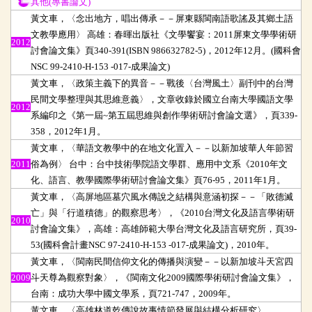
其他(專書論文)
其他
黃文車，〈念出地方，唱出傳承－－屏東縣閩南語歌謠及其鄉土語
文教學應用〉 高雄：春暉出版社《文學饗宴：2011屏東文學學術研
2012
討會論文集》頁340-391(ISBN 986632782-5)，2012年12月。(國科會
NSC 99-2410-H-153 -017-成果論文)
黃文車，〈政策主義下的異音－－戰後〈台灣風土〉副刊中的台灣
民間文學整理與其思維意義〉，文章收錄於國立台南大學國語文學
2012
系編印之《第一屆~第五屆思維與創作學術研討會論文選》，頁339-
358，2012年1月。
黃文車，〈華語文教學中的在地文化置入－－以新加坡華人年節習
2011
俗為例〉 台中：台中技術學院語文學群、應用中文系《2010年文
化、語言、教學國際學術研討會論文集》頁76-95，2011年1月。
黃文車，〈高屏地區墓穴風水傳說之結構與意涵初探－－「敗德滅
亡」與「行道積德」的觀察思考〉，《2010台灣文化及語言學術研
2010
討會論文集》，高雄：高雄師範大學台灣文化及語言研究所，頁39-
53(國科會計畫NSC 97-2410-H-153 -017-成果論文)，2010年。
黃文車，〈閩南民間信仰文化的傳播與演變－－以新加坡斗天宮四
2009
斗天尊為觀察對象〉，《閩南文化2009國際學術研討會論文集》，
台南：成功大學中國文學系，頁721-747，2009年。
黃文車，〈高雄林道乾傳說故事情節發展與結構分析研究〉，