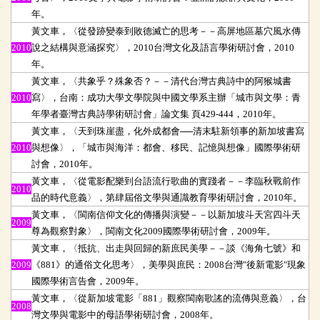
年。
黃文車，〈從發跡變泰到敗德滅亡的思考
－－高屏地區墓穴風水傳
2010
說之結構與意涵探究〉，2010台灣文化及語言學術研討會，2010
年。
黃文車，〈共象乎？殊象否？
－－清代台灣古典詩中的阿猴城書
2010
寫〉，台南：成功大學文學院與中國文學系主辦「城市與文學：青
年學者臺灣古典詩學術研討會」論文集 頁429-444
，2010年。
黃文車，〈天到珠崖盡，化外成都會──清末駐新領事的新加坡書寫
2010
與想像〉，「城市與海洋：都會、移民、記憶與想像」國際學術研
討會，2010年。
黃文車，〈從電影配樂到台語流行歌曲的實踐者－－李臨秋戰前作
2010
品的時代意義〉，第肆屆俗文學與通識教育學術研討會，2010年。
黃文車，〈閩南信仰文化的傳播與演變－－以新加坡斗天宮四斗天
2009
尊為觀察對象〉，閩南文化2009國際學術研討會，2009年。
黃文車，〈抵抗、出走與回歸的新庶民美學－－談《海角七號》和
2009
《881》的通俗文化思考〉，美學與庶民：2008台灣"後新電影"現象
國際學術言告會，2009年。
黃文車，〈從新加坡電影「881」觀察閩南歌謠的流傳與意義〉，台
2008
灣文學與電影中的母語學術研討會，2008年。