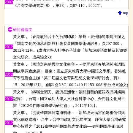
2002
《台灣文學研究叢刊》，第2期，頁87-110，2002年。
top
研討會論文
研討會論文
黃文車，〈香港廈語片中的台灣印象〉泉州：泉州師範學院主辦之
「閩南文化的傳承創新與社會發展國際學術研討會」頁297-309，
2012
2012年12月。(成功大學人社中心子計畫「新加坡廈語廣播及其娛樂
文化研究」成果論文-3)
黃文車，〈國境之南的異地文化衝容－－從屏東恆春地區閩南語民
間故事調查說起〉 屏東：國立屏東教育大學中國語文學系、香港教
2012
育學院聯合主辦「第二屆語文教育與思想文化學術研討會」頁1-
15，2012年12月。 (國科會NSC 100-2410-H-153 -008-部分成果論文)
黃文車，〈鐵嘴金關刀、說演星洲老：談關新藝的廈語表演與娛樂
2012
記憶〉，台南：國立成功大學人文社會科學中心、金門縣文化局主
辦「2012金門學國際學術研討會」，2012年10月。
黃文車，〈從波靖南溟到南海明珠－－新加坡天福宮的媽祖信仰與
文化網絡建構〉 台中：台中市政府文化局主辦、靜宜大學台灣研究
2012
中心協辦之「2012臺中媽祖國際觀光文化節──媽祖國際學術研討