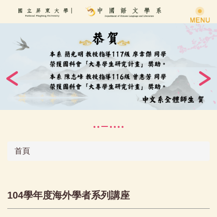
跳
到
主
要
內
容
區
首頁
104學年度海外學者系列講座