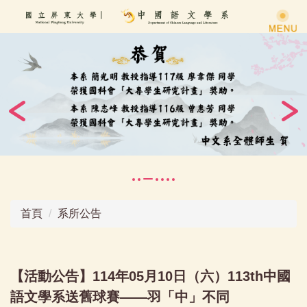
跳
到
主
要
內
容
區
首頁
系所公告
【活動公告】114年05月10日（六）113th中國
語文學系送舊球賽——羽「中」不同