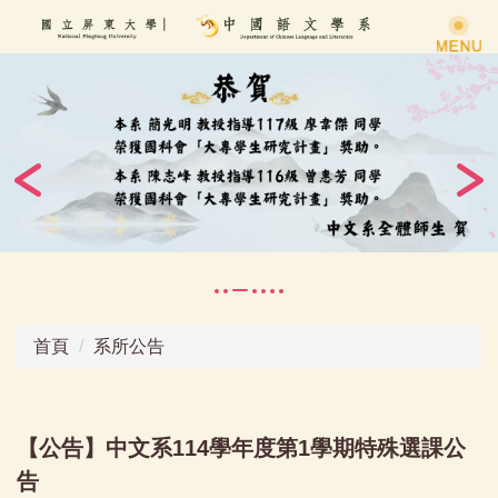
跳
到
主
要
內
容
區
首頁
系所公告
【公告】中文系114學年度第1學期特殊選課公
告