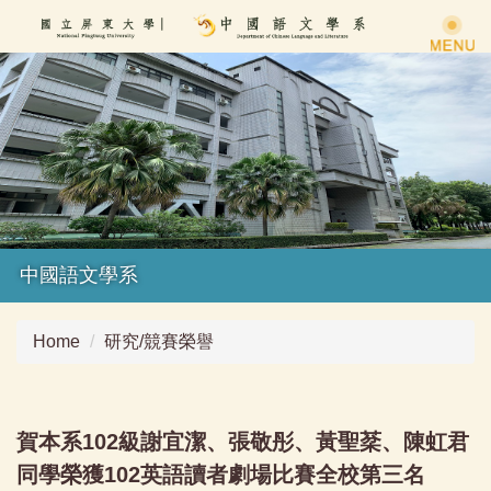
Jump
to
the
main
content
block
中國語文學系
Home
研究/競賽榮譽
賀本系102級謝宜潔、張敬彤、黃聖棻、陳虹君
同學榮獲102英語讀者劇場比賽全校第三名