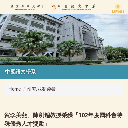
Jump
to
the
main
content
block
中國語文學系
Home
研究/競賽榮譽
賀李美燕、陳劍鍠教授榮獲「102年度國科會特
殊優秀人才獎勵」