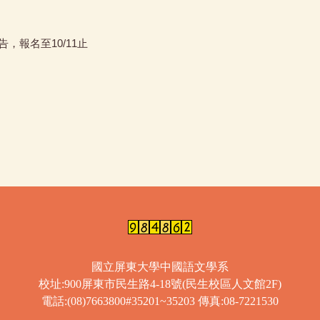
，報名至10/11止
國立屏東大學中國語文學系
校址:900屏東市民生路4-18號(民生校區人文館2F)
電話:(08)7663800#35201~35203 傳真:08-7221530