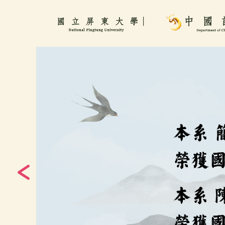
跳
到
主
要
內
容
區