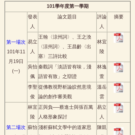
101
學年度第一學期
發表
論文題目
評論
摘要
人
人
王翰〈涼州詞〉、王之渙
易立
林宜
第一場次
〈涼州詞〉、王昌齡〈出
人
陵
101
年
11
塞〉三詩比較
月
19
日
吳怡
秦觀詞「淡語皆有味，淺
林逸
(
一
)
佩
語皆有致」之辯證
萱
李聖
從佛教視野析論皎然意境
溫岳
俊
論的創作審美觀
雲
林宜
正與負──蔡進士與張百萬
易立
陵
人格形象探討
人
第二場次
蘇怡
淺析蘇軾文學中的道家思
陳凱