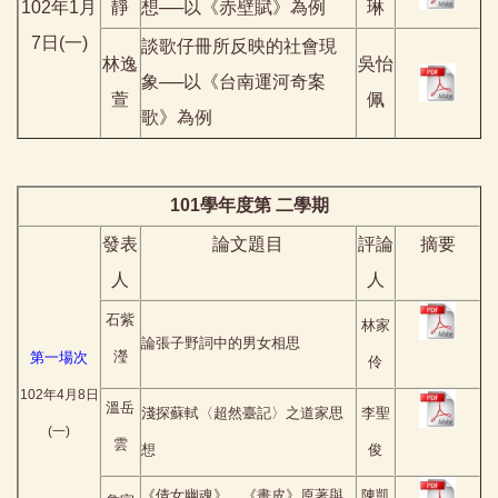
102
年
1
月
靜
想──以《赤壁賦》為例
琳
7
日
(
一
)
談歌仔冊所反映的社會現
林逸
吳怡
象──以《台南運河奇案
萱
佩
歌》為例
101
學年度第 二學期
發表
論文題目
評論
摘要
人
人
石紫
林家
論張子野詞中的男女相思
瀅
第一場次
伶
102年4月8日
溫岳
淺探蘇軾〈超然臺記〉之道家思
李聖
(一)
雲
想
俊
《倩女幽魂》、《畫皮》原著與
陳凱