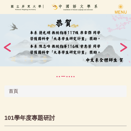
跳
到
主
要
內
容
區
首頁
101學年度專題研討